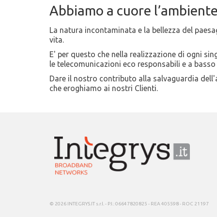
Abbiamo a cuore l’ambiente d
La natura incontaminata e la bellezza del paesag
vita.
E' per questo che nella realizzazione di ogni sin
le telecomunicazioni eco responsabili e a bass
Dare il nostro contributo alla salvaguardia dell
che eroghiamo ai nostri Clienti.
© 2026 INTEGRYS.IT s.r.l. - P.I.: 06647820825 - REA 405598 - ROC 21197