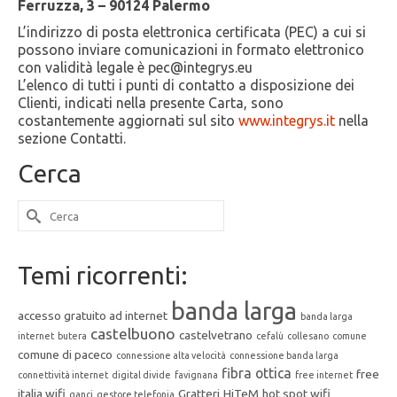
Ferruzza, 3 – 90124 Palermo
L’indirizzo di posta elettronica certificata (PEC) a cui si
possono inviare comunicazioni in formato elettronico
con validità legale è pec@integrys.eu
L’elenco di tutti i punti di contatto a disposizione dei
Clienti, indicati nella presente Carta, sono
costantemente aggiornati sul sito
www.integrys.it
nella
sezione Contatti.
Cerca
Cerca
per:
Temi ricorrenti:
banda larga
accesso gratuito ad internet
banda larga
castelbuono
castelvetrano
internet
butera
cefalù
collesano
comune
comune di paceco
connessione alta velocità
connessione banda larga
fibra ottica
free
connettività internet
digital divide
favignana
free internet
italia wifi
Gratteri
HiTeM
hot spot wifi
ganci
gestore telefonia