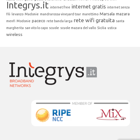
Integrys.it
internet gratis
internet free
internet senza
Marsala
mazara
fili
levanzo
Madonie
mandrarossa vineyard tour
marettimo
rete wifi gratuita
paceco
menfi
Modonie
rete banda larga
santa
margherita
san vito lo capo
scuole
scuole mazara del vallo
Sicilia
ustica
wireless