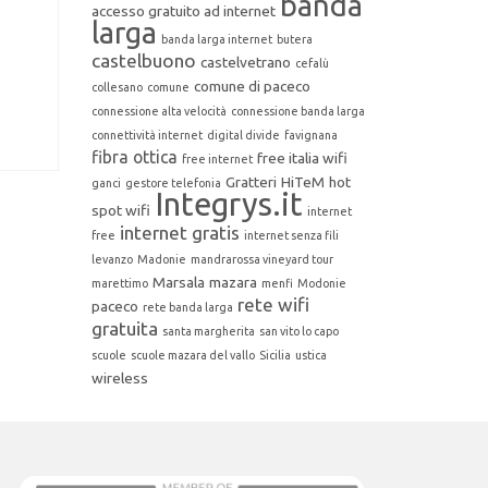
banda
accesso gratuito ad internet
larga
banda larga internet
butera
castelbuono
castelvetrano
cefalù
comune di paceco
collesano
comune
connessione alta velocità
connessione banda larga
connettività internet
digital divide
favignana
fibra ottica
free italia wifi
free internet
Gratteri
HiTeM
hot
ganci
gestore telefonia
Integrys.it
spot wifi
internet
internet gratis
free
internet senza fili
levanzo
Madonie
mandrarossa vineyard tour
Marsala
mazara
marettimo
menfi
Modonie
rete wifi
paceco
rete banda larga
gratuita
santa margherita
san vito lo capo
scuole
scuole mazara del vallo
Sicilia
ustica
wireless