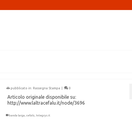
pubblicato in:
Rassegna Stampa
|
0
Articolo originale disponibile su:
http://www.laltracefalu.it/node/3696
banda larga
,
cefalù
,
Integrys.it